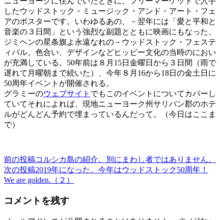
ニューヨークに住んでいたときに、フリーマーケットで入手
したウッドストック・ミュージック・アンド・アート・フェ
アのポスターです。いわゆるあの、－翌年には「愛と平和と
音楽の３日間」という強烈な副題とともに映画にもなった、
ジミヘンの星条旗よ永遠なれの－ウッドストック・フェステ
ィバル。色合い、デザインなどヒッピー文化の当時のにおい
が充満している。50年前は８月15日金曜日から３日間（雨で
遅れて月曜朝まで続いた）、今年８月16から18日の金土日に
50周年イベントが開催される。
グラミーの
ウェブサイト
でもこのイベントについてカバーし
ていてそれによれば、現地ニューヨーク州サリバン郡のホテ
ルがどんどん予約で埋まっているんだって。（今日はここま
で）
前の投稿
コルシカ島の紹介。別にまわし者ではありません。
投
次の投稿
2019年になった。今年はウッドストック50周年！
稿
We are golden.（２）
ナ
コメントを残す
ビ