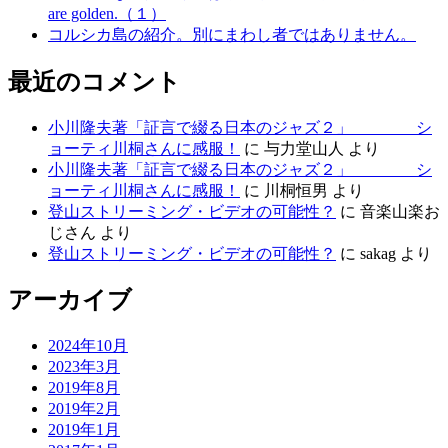
are golden.（１）
コルシカ島の紹介。別にまわし者ではありません。
最近のコメント
小川隆夫著「証言で綴る日本のジャズ２」 シ
ョーティ川桐さんに感服！
に
与力堂山人
より
小川隆夫著「証言で綴る日本のジャズ２」 シ
ョーティ川桐さんに感服！
に
川桐恒男
より
登山ストリーミング・ビデオの可能性？
に
音楽山楽お
じさん
より
登山ストリーミング・ビデオの可能性？
に
sakag
より
アーカイブ
2024年10月
2023年3月
2019年8月
2019年2月
2019年1月