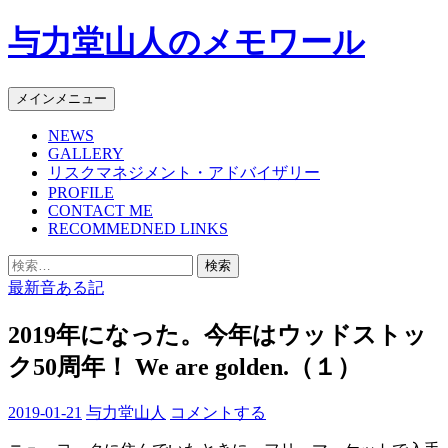
コ
与力堂山人のメモワール
ン
テ
ン
検
メインメニュー
ツ
索
へ
NEWS
GALLERY
ス
リスクマネジメント・アドバイザリー
キ
PROFILE
ッ
CONTACT ME
プ
RECOMMEDNED LINKS
検
索:
最新音ある記
2019年になった。今年はウッドストッ
ク50周年！ We are golden.（１）
2019-01-21
与力堂山人
コメントする