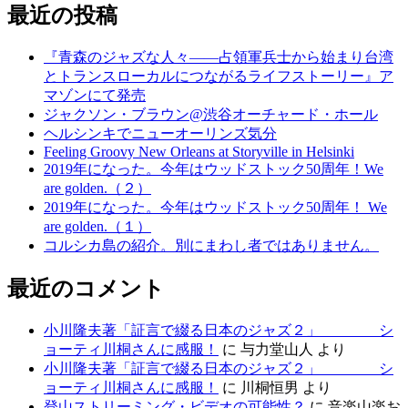
最近の投稿
『青森のジャズな人々――占領軍兵士から始まり台湾
とトランスローカルにつながるライフストーリー』ア
マゾンにて発売
ジャクソン・ブラウン@渋谷オーチャード・ホール
ヘルシンキでニューオーリンズ気分
Feeling Groovy New Orleans at Storyville in Helsinki
2019年になった。今年はウッドストック50周年！We
are golden.（２）
2019年になった。今年はウッドストック50周年！ We
are golden.（１）
コルシカ島の紹介。別にまわし者ではありません。
最近のコメント
小川隆夫著「証言で綴る日本のジャズ２」 シ
ョーティ川桐さんに感服！
に
与力堂山人
より
小川隆夫著「証言で綴る日本のジャズ２」 シ
ョーティ川桐さんに感服！
に
川桐恒男
より
登山ストリーミング・ビデオの可能性？
に
音楽山楽お