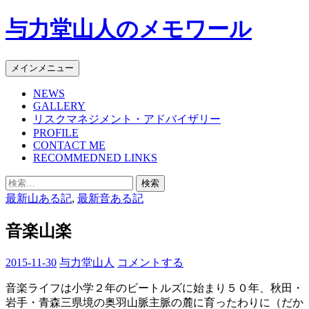
コ
与力堂山人のメモワール
ン
テ
ン
検
メインメニュー
ツ
索
へ
NEWS
GALLERY
ス
リスクマネジメント・アドバイザリー
キ
PROFILE
ッ
CONTACT ME
プ
RECOMMEDNED LINKS
検
索:
最新山ある記
,
最新音ある記
音楽山楽
2015-11-30
与力堂山人
コメントする
音楽ライフは小学２年のビートルズに始まり５０年、秋田・
岩手・青森三県境の奥羽山脈主脈の麓に育ったわりに（だか