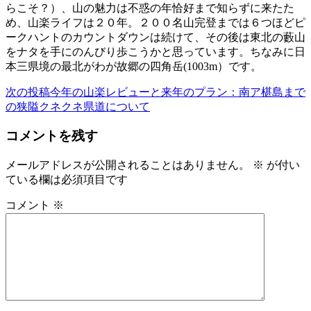
らこそ？）、山の魅力は不惑の年恰好まで知らずに来たた
め、山楽ライフは２０年。２００名山完登までは６つほどピ
ークハントのカウントダウンは続けて、その後は東北の藪山
をナタを手にのんびり歩こうかと思っています。ちなみに日
本三県境の最北がわが故郷の四角岳(1003m）です。
次の投稿
今年の山楽レビューと来年のプラン：南ア椹島まで
投
の狭隘クネクネ県道について
稿
コメントを残す
ナ
ビ
メールアドレスが公開されることはありません。
※
が付い
ている欄は必須項目です
ゲ
ー
コメント
※
シ
ョ
ン